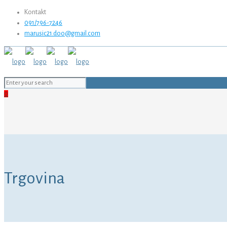
Kontakt
091/796-7246
marusic21.doo@gmail.com
0
Trgovina