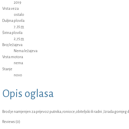
2019
Vrsta veza
ostalo
Duljina plovila
7,35
m
Širina plovila
2,75
m
Broj ležajeva
Nema ležajeva
Vrsta motora
nema
Stanje
novo
Opis oglasa
Brod je namjenjen za prijevoz putnika,ronioce,obiteljski ili radni ,Izrada gornjeg 
Reviews (0)