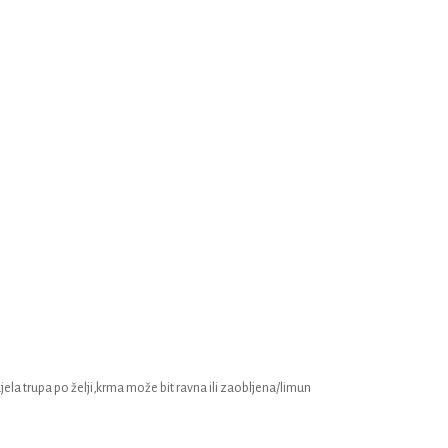
djela trupa po želji,krma može bit ravna ili zaobljena/limun