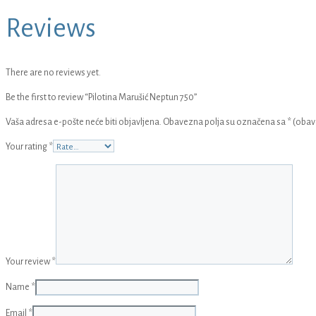
Reviews
There are no reviews yet.
Be the first to review “Pilotina Marušić Neptun 750”
Vaša adresa e-pošte neće biti objavljena.
Obavezna polja su označena sa
* (oba
Your rating
*
Your review
*
Name
*
Email
*