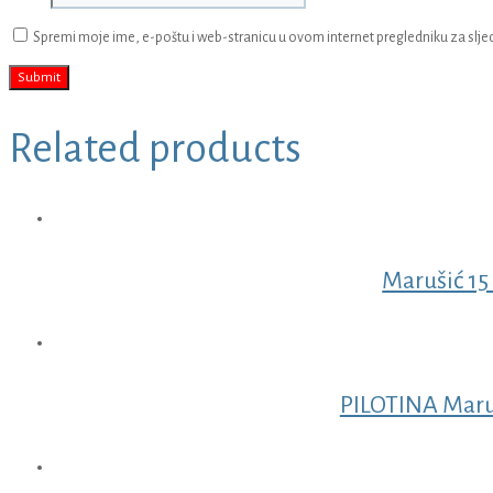
Spremi moje ime, e-poštu i web-stranicu u ovom internet pregledniku za slj
Related products
Marušić 15
PILOTINA Maru