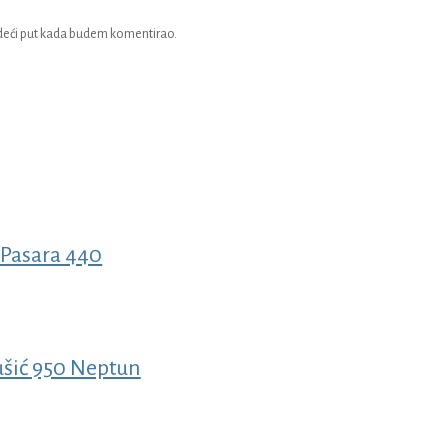
edeći put kada budem komentirao.
 Pasara 440
šić 950 Neptun