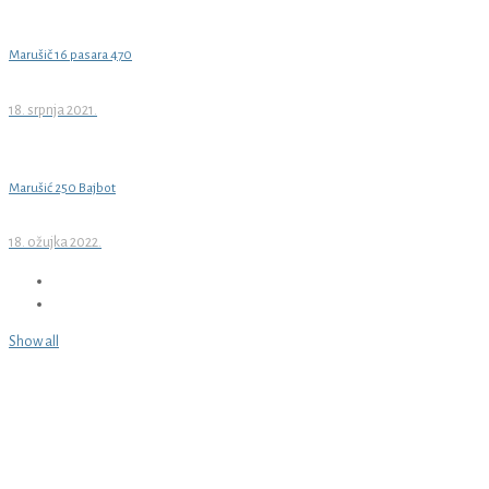
Marušič 16 pasara 470
18. srpnja 2021.
Marušić 250 Bajbot
18. ožujka 2022.
Show all