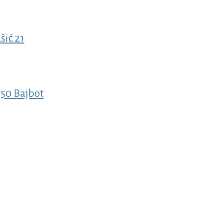
šić 21
250 Bajbot