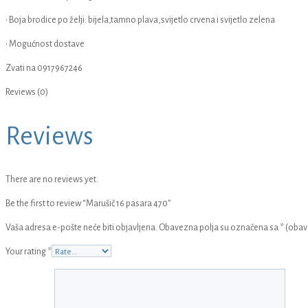
• Boja brodice po želji: bijela,tamno plava,svijetlo crvena i svijetlo zelena
• Mogućnost dostave
Zvati na 0917967246
Reviews (0)
Reviews
There are no reviews yet.
Be the first to review “Marušič 16 pasara 470”
Vaša adresa e-pošte neće biti objavljena.
Obavezna polja su označena sa
* (oba
Your rating
*