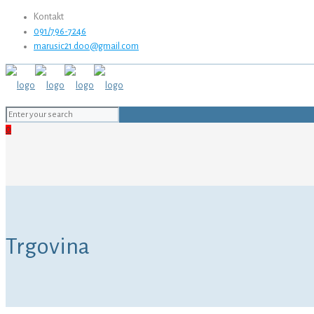
Kontakt
091/796-7246
marusic21.doo@gmail.com
0
Trgovina