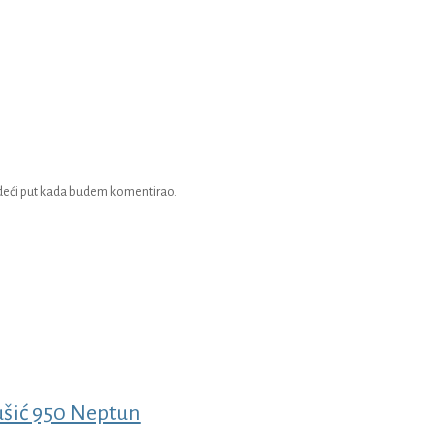
edeći put kada budem komentirao.
šić 950 Neptun