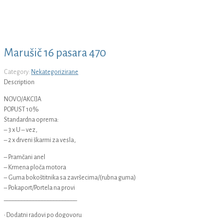
Marušič 16 pasara 470
Category:
Nekategorizirane
Description
NOVO/AKCIJA
POPUST 10%
Standardna oprema:
– 3 x U – vez,
– 2 x drveni škarmi za vesla,
– Pramčani anel
– Krmena ploča motora
– Guma bokoštitnika sa završecima/(rubna guma)
– Pokaport/Portela na provi
_________________________
• Dodatni radovi po dogovoru