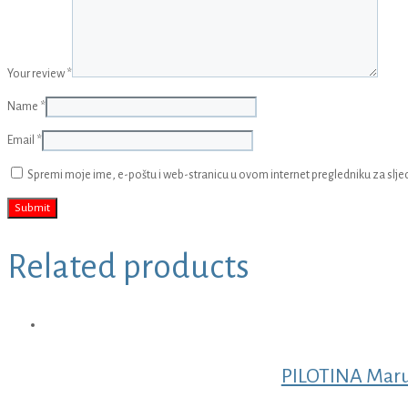
Your review
*
Name
*
Email
*
Spremi moje ime, e-poštu i web-stranicu u ovom internet pregledniku za slj
Related products
PILOTINA Maru