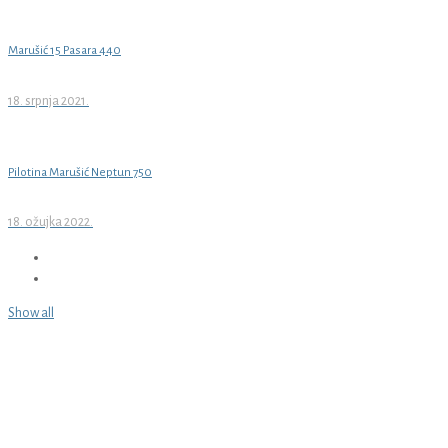
Marušić 15 Pasara 440
18. srpnja 2021.
Pilotina Marušić Neptun 750
18. ožujka 2022.
Show all