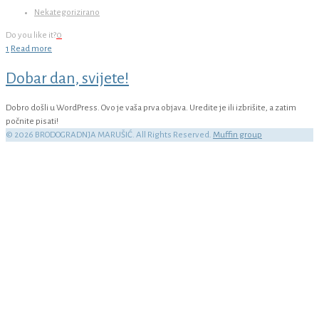
Nekategorizirano
Do you like it?
0
1
Read more
Dobar dan, svijete!
Dobro došli u WordPress. Ovo je vaša prva objava. Uredite je ili izbrišite, a zatim
počnite pisati!
© 2026 BRODOGRADNJA MARUŠIĆ. All Rights Reserved.
Muffin group