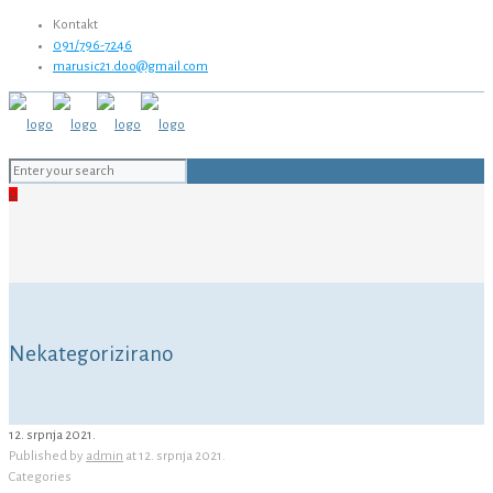
Kontakt
091/796-7246
marusic21.doo@gmail.com
0
Nekategorizirano
12. srpnja 2021.
Published by
admin
at
12. srpnja 2021.
Categories