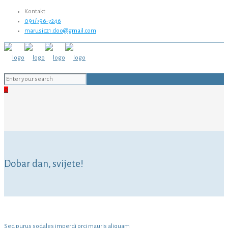
Kontakt
091/796-7246
marusic21.doo@gmail.com
0
Dobar dan, svijete!
Sed purus sodales imperdi orci mauris aliquam