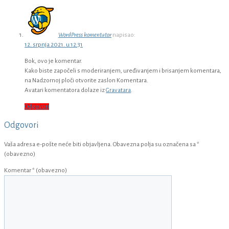
WordPress komentator
napisao:
12. srpnja 2021. u 12:31
Bok, ovo je komentar.
Kako biste započeli s moderiranjem, uređivanjem i brisanjem komentara,
na Nadzornoj ploči otvorite zaslon Komentara.
Avatari komentatora dolaze iz
Gravatara
.
Odgovori
Odgovori
Vaša adresa e-pošte neće biti objavljena.
Obavezna polja su označena sa
*
(obavezno)
Komentar
* (obavezno)