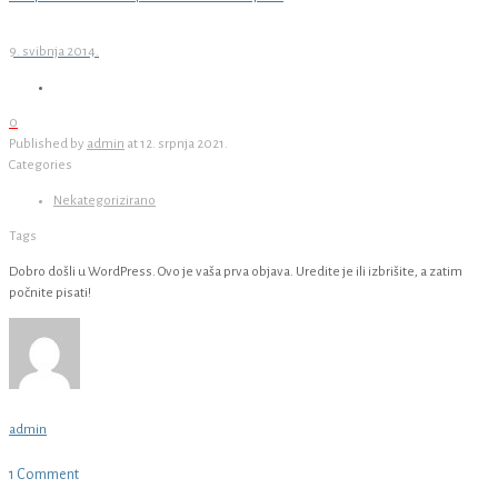
9. svibnja 2014.
0
Published by
admin
at
12. srpnja 2021.
Categories
Nekategorizirano
Tags
Dobro došli u WordPress. Ovo je vaša prva objava. Uredite je ili izbrišite, a zatim
počnite pisati!
admin
1 Comment